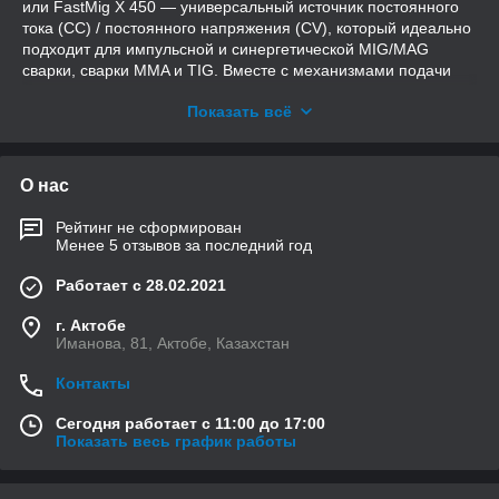
или FastMig X 450 — универсальный источник постоянного
тока (СС) / постоянного напряжения (CV), который идеально
подходит для импульсной и синергетической MIG/MAG
сварки, сварки MMA и TIG. Вместе с механизмами подачи
проволоки WFX они позволяют создать сварочную систему,
Показать всё
соответствующую любым потребностям и требованиям
управления качеством сварки любого производства по
изготовлению металлоконструкций. Кроме того, в состав всех
трех конфигураций входит блок охлаждения Cool X.
О нас
Рейтинг не сформирован
Менее 5 отзывов за последний год
Работает с 28.02.2021
г. Актобе
Иманова, 81, Актобе, Казахстан
Контакты
Сегодня работает с 11:00 до 17:00
Показать весь график работы