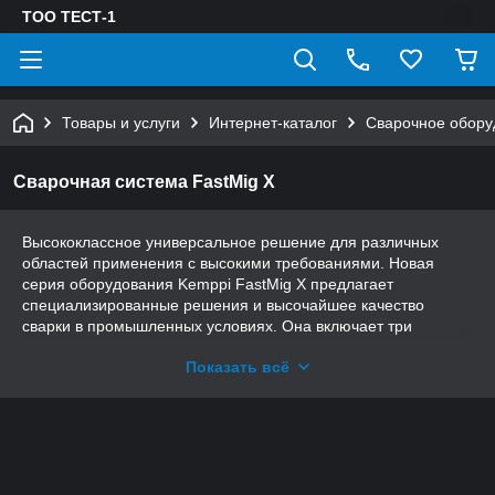
ТОО ТЕСТ-1
Товары и услуги
Интернет-каталог
Сварочное обору
Сварочная система FastMig X
Высококлассное универсальное решение для различных
областей применения с высокими требованиями. Новая
серия оборудования Kemppi FastMig X предлагает
специализированные решения и высочайшее качество
сварки в промышленных условиях. Она включает три
конфигурации профессионального оборудования трех
Показать всё
разных назначений: FastMig X Regular для импульсной
сварки MIG/MAG в тяжелых цеховых условиях в основном
для сварки толстостенных труб, FastMig X Pipe для сварки
труб и корневых проходов и FastMig X Intelligent для сфер
применения, предъявляющих высокие требования, для всех
металлов и процессов, включая сварку тонколистовых
материалов.