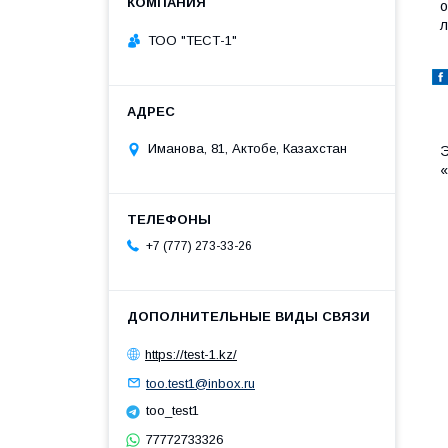
о
л
ТОО "ТЕСТ-1"
Иманова, 81, Актобе, Казахстан
Э
«
+7 (777) 273-33-26
https://test-1.kz/
too.test1@inbox.ru
too_test1
77772733326