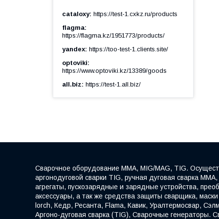
cataloxy
https://test-1.cxkz.ru/products
flagma
https://flagma.kz/1951773/products/
yandex
https://too-test-1.clients.site/
optoviki
https://www.optoviki.kz/13389/goods
all.biz
https://test-1.all.biz/
Сварочное оборудование ММА, MIG/MAG, TIG. Осуществ
аргонодуговой сварки TIG, ручная дуговая сварка ММА,
агрегаты, пускозарядные и зарядные устройства, прео
аксессуары, а так же средства защиты сварщика, маски 
lorch, Кедр, Ресанта, Flama, Кавик, Уралтермосвар, Сэл
Аргоно-дуговая сварка (TIG), Сварочные генераторы. 