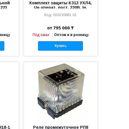
ьной
Комплект защиты КЗ13 УХЛ4,
1223
Uн операт. пост. 220В, Iн.
н пит
(3РУ) 0,16A, Тмакс (РВ132)9с,
010130861 01
5А, 2)
п.п., Imax (1РТ,2РТ)50А;
от 795 000 ₸
зницу
Под заказ
Оптом и в розницу
Купить
Н18-1
Реле промежуточное РП8