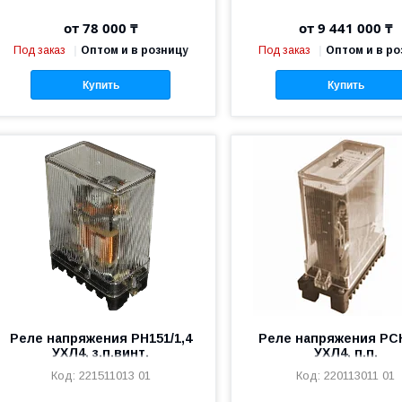
1-5А, 3)
от 78 000 ₸
от 9 441 000 ₸
Под заказ
Оптом и в розницу
Под заказ
Оптом и в ро
Купить
Купить
Реле напряжения РН151/1,4
Реле напряжения РС
УХЛ4, з.п.винт.
УХЛ4, п.п.
221511013 01
220113011 01