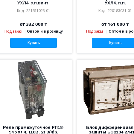
УХЛ4, з.п.винт.
УХЛ4, п.п.
221511023 01
220183031 01
от 332 000 ₸
от 161 000 ₸
Под заказ
Оптом и в розницу
Под заказ
Оптом и в ро
Купить
Купить
Реле промежуточное РП18-
Блок дифференциал
54 УХЛ4, 110В, 2з 3(4)р,
защиты БЭ2104 27И1