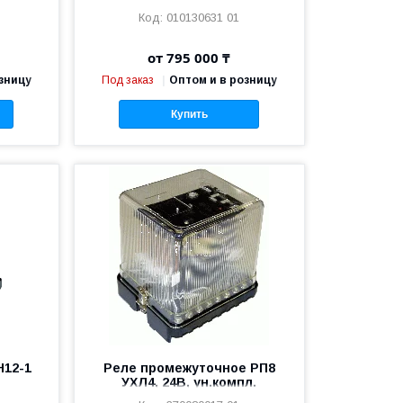
Uн пит
010130631 01
25-1А,
от 795 000 ₸
зницу
Под заказ
Оптом и в розницу
Купить
Н12-1
Реле промежуточное РП8
УХЛ4, 24В, ун.компл.