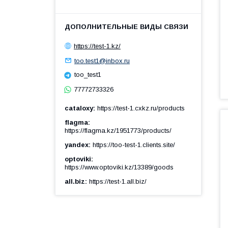
https://test-1.kz/
too.test1@inbox.ru
too_test1
77772733326
cataloxy
https://test-1.cxkz.ru/products
flagma
https://flagma.kz/1951773/products/
yandex
https://too-test-1.clients.site/
optoviki
https://www.optoviki.kz/13389/goods
all.biz
https://test-1.all.biz/