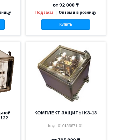
от 92 000 ₸
зницу
Под заказ
Оптом и в розницу
Купить
ьной
КОМПЛЕКТ ЗАЩИТЫ КЗ-13
2122
Uн пит
010139871 01
,25-1А,
от 795 000 ₸