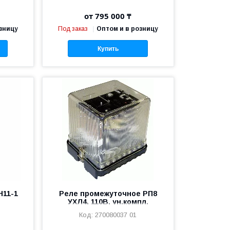
от 795 000 ₸
зницу
Под заказ
Оптом и в розницу
Купить
Н11-1
Реле промежуточное РП8
УХЛ4, 110В, ун.компл.
270080037 01