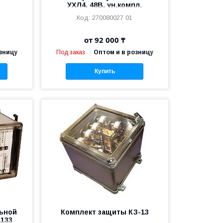
УХЛ4, 48В, ун.компл.
270080027 01
от 92 000 ₸
зницу
Под заказ
Оптом и в розницу
Купить
ьной
Комплект защиты КЗ-13
133