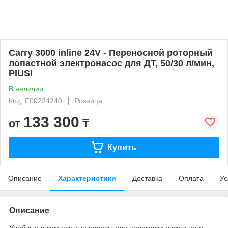
Carry 3000 inline 24V - Переносной роторный
лопастной электронасос для ДТ, 50/30 л/мин,
PIUSI
В наличии
Код: F00224240
Розница
133 300
от
₸
Купить
Описание
Характеристики
Доставка
Оплата
Ус
Описание
Удобные и компактные насосы для перекачки дизельного