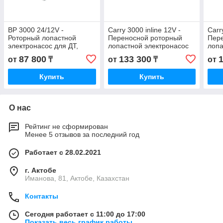
BP 3000 24/12V -
Carry 3000 inline 12V -
Carr
Роторный лопастной
Переносной роторный
Пер
электронасос для ДТ,
лопастной электронасос
лопа
50/30 л/мин (3/4" BSP; без
для ДТ, 50 л/мин, PIUSI
для 
87 800
133 300
от
₸
от
₸
от
эл.комп.) PIUSI
Купить
Купить
О нас
Рейтинг не сформирован
Менее 5 отзывов за последний год
Работает с 28.02.2021
г. Актобе
Иманова, 81, Актобе, Казахстан
Контакты
Сегодня работает с 11:00 до 17:00
Показать весь график работы