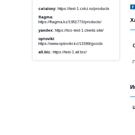
cataloxy
https://test-1.cxkz.ru/products
flagma
Х
https://flagma.kz/1951773/products/
yandex
https://too-test-1.clients.site/
optoviki
https://www.optoviki.kz/13389/goods
all.biz
https://test-1.all.biz/
П
И