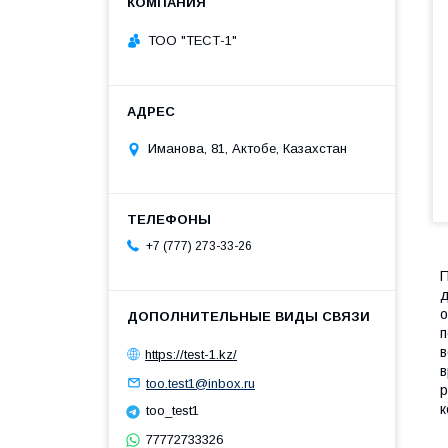
ТОО "ТЕСТ-1"
Иманова, 81, Актобе, Казахстан
+7 (777) 273-33-26
П
д
о
п
в
https://test-1.kz/
в
too.test1@inbox.ru
р
к
too_test1
77772733326