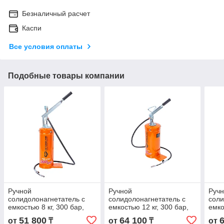
Безналичный расчет
Каспи
Все условия оплаты
Подобные товары компании
Ручной
Ручной
Руч
солидолонагнетатель с
солидолонагнетатель с
соли
емкостью 8 кг, 300 бар,
емкостью 12 кг, 300 бар,
емко
специальная версия
специальная версия
спец
51 800
64 100
от
₸
от
₸
от