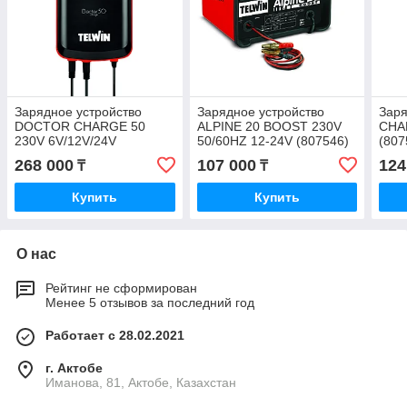
Зарядное устройство
Зарядное устройство
Заря
DOCTOR CHARGE 50
ALPINE 20 BOOST 230V
CHA
230V 6V/12V/24V
50/60HZ 12-24V (807546)
(807
268 000
107 000
124
₸
₸
Купить
Купить
О нас
Рейтинг не сформирован
Менее 5 отзывов за последний год
Работает с 28.02.2021
г. Актобе
Иманова, 81, Актобе, Казахстан