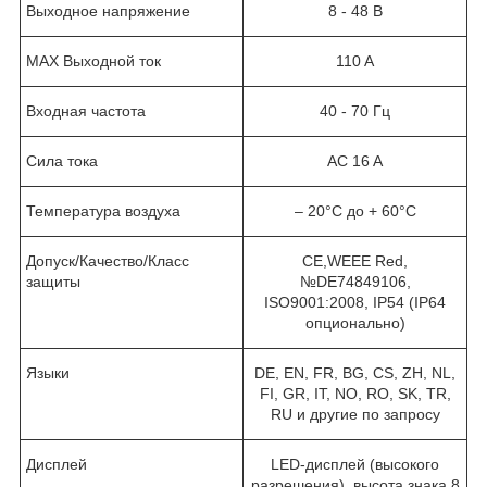
Выходное напряжение
8 - 48 В
MAX Выходной ток
110 A
Входная частота
40 - 70 Гц
Сила тока
AC 16 A
Температура воздуха
– 20°C до + 60°C
Допуск/Качество/Класс
CE,WEEE Red,
защиты
№DE74849106,
ISO9001:2008, IP54 (IP64
опционально)
Языки
DE, EN, FR, BG, CS, ZH, NL,
FI, GR, IT, NO, RO, SK, TR,
RU и другие по запросу
Дисплей
LED-дисплей (высокого
разрешения), высота знака 8