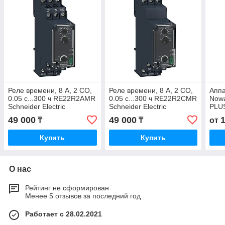
Реле времени, 8 A, 2 CO,
Реле времени, 8 A, 2 CO,
Аппа
0.05 с...300 ч RE22R2AMR
0.05 с...300 ч RE22R2CMR
Now
Schneider Electric
Schneider Electric
PLUS
прот
49 000
49 000
₸
₸
от
Купить
Купить
О нас
Рейтинг не сформирован
Менее 5 отзывов за последний год
Работает с 28.02.2021