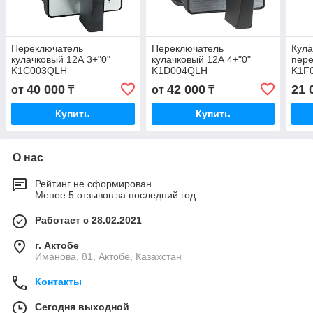
Переключатель
Переключатель
Кул
кулачковый 12А 3+"0"
кулачковый 12А 4+"0"
пере
K1C003QLH
K1D004QLH
K1F
Elect
40 000
42 000
21 
от
₸
от
₸
Купить
Купить
О нас
Рейтинг не сформирован
Менее 5 отзывов за последний год
Работает с 28.02.2021
г. Актобе
Иманова, 81, Актобе, Казахстан
Контакты
Сегодня выходной