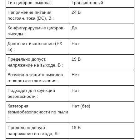
Тип цифров. выхода :
Транзисторный
Напряжение питания
24 В
постоян. тока (DC), В :
Конфигурируемые цифров.
Да
выходы :
Дополнит. исполнение (EX
Нет
ib) :
Предельно допуст.
19 В
напряжение на выходе, В :
Возможна защита выходов
Нет
от короткого замыкания :
Подходит для функций
Нет
безопасности :
Категория
Нет (без)
взрывобезопасности по пыли
:
Предельно допуст.
19 В
напряжение на входе, В :