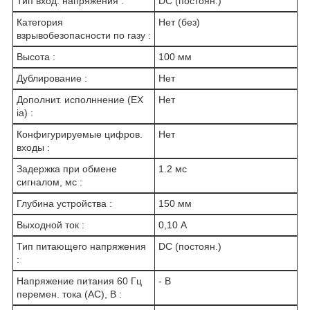
Тип вход. напряжения :
DC (постоян.)
Категория
Нет (без)
взрывобезопасности по газу :
Высота :
100 мм
Дублирование :
Нет
Дополнит. исполннение (EX
Нет
ia) :
Конфигурируемые цифров.
Нет
входы :
Задержка при обмене
1.2 мс
сигналом, мс :
Глубина устройства :
150 мм
Выходной ток :
0,10 А
Тип питающего напряжения
DC (постоян.)
:
Напряжение питания 60 Гц
- В
перемен. тока (AC), В :