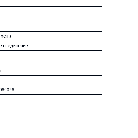
емен.)
е соединение
я
060096