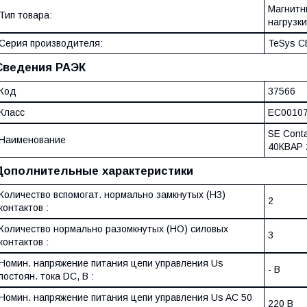
Магнитн
Тип товара:
нагрузки
Серия производителя:
TeSys C
Сведения РАЭК
Код
37566
Класс
EC0010
SE Cont
Наименование
40КВАР 
Дополнительные характеристики
Количество вспомогат. нормально замкнутых (НЗ)
2
контактов :
Количество нормально разомкнутых (НО) силовых
3
контактов :
Номин. напряжение питания цепи управления Us
- В
постоян. тока DC, В :
Номин. напряжение питания цепи управления Us AC 50
220 В