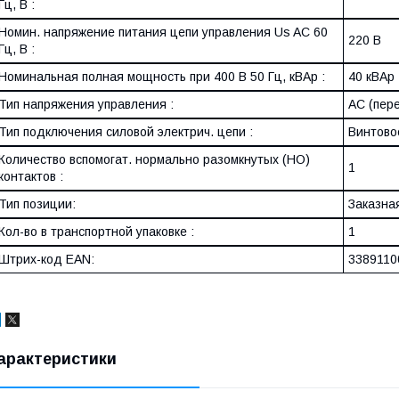
Гц, В :
Номин. напряжение питания цепи управления Us AC 60
220 В
Гц, В :
Номинальная полная мощность при 400 В 50 Гц, кВАр :
40 кВАр
Тип напряжения управления :
AC (пер
Тип подключения силовой электрич. цепи :
Винтово
Количество вспомогат. нормально разомкнутых (НО)
1
контактов :
Тип позиции:
Заказна
Кол-во в транспортной упаковке :
1
Штрих-код EAN:
3389110
арактеристики