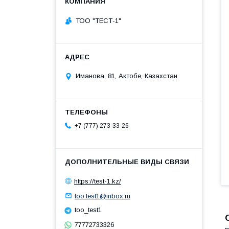
ТОО "ТЕСТ-1"
Иманова, 81, Актобе, Казахстан
+7 (777) 273-33-26
https://test-1.kz/
too.test1@inbox.ru
too_test1
77772733326