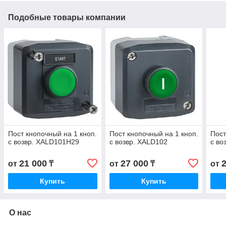
Подобные товары компании
Пост кнопочный на 1 кноп.
Пост кнопочный на 1 кноп.
Пост
с возвр. XALD101H29
с возвр. XALD102
с во
21 000
27 000
от
₸
от
₸
от
Купить
Купить
О нас