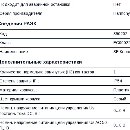
Подходит для аварийной остановки :
Нет
Серия производителя:
Harmony
Сведения РАЭК
Код
390202
Класс
EC0002
Наименование
SE Кноп
Дополнительные характеристики
Количество нормально замкнутых (НЗ) контактов :
1
Степень защиты IP :
IP54
Материал корпуса :
Пластик
Цвет крышки корпуса :
Серый
Номин. напряжение питания цепи управления Us
0...0 В
постоян. тока DC, В :
Номин. напряжение питания цепи управления Us AC 50
0...0 В
Гц, В :