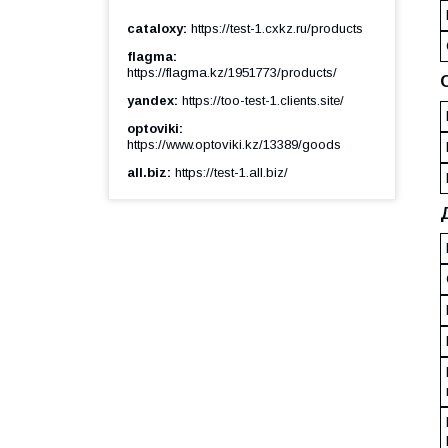
cataloxy
https://test-1.cxkz.ru/products
flagma
https://flagma.kz/1951773/products/
yandex
https://too-test-1.clients.site/
optoviki
https://www.optoviki.kz/13389/goods
all.biz
https://test-1.all.biz/