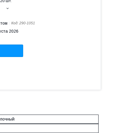
20 шт.
птом
Код:
290-1051
уста 2026
опочный