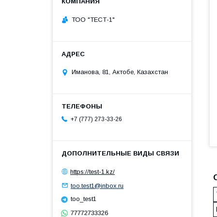
ТОО "ТЕСТ-1"
Иманова, 81, Актобе, Казахстан
+7 (777) 273-33-26
https://test-1.kz/
too.test1@inbox.ru
too_test1
77772733326