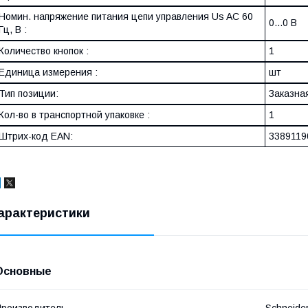
Номин. напряжение питания цепи управления Us AC 60
0...0 В
Гц, В :
Количество кнопок :
1
Единица измерения :
шт
Тип позиции:
Заказна
Кол-во в транспортной упаковке :
1
Штрих-код EAN:
3389119
арактеристики
Основные