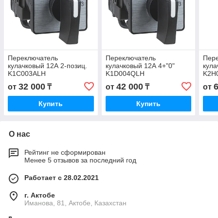
Переключатель
Переключатель
Пер
кулачковый 12А 2-позиц.
кулачковый 12А 4+"0"
кула
K1C003ALH
K1D004QLH
K2H
32 000
42 000
от
₸
от
₸
от
Купить
Купить
О нас
Рейтинг не сформирован
Менее 5 отзывов за последний год
Работает с 28.02.2021
г. Актобе
Иманова, 81, Актобе, Казахстан