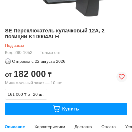
SE Переключатель кулачковый 12А, 2
позиции K1D004ALH
Под заказ
Код: 290-1052
Только опт
Отправка с
22 августа 2026
182 000
от
₸
Минимальный заказ — 10 шт.
161 000 ₸
от 20 шт.
Купить
Описание
Характеристики
Доставка
Оплата
Усл