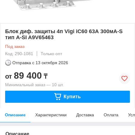
Блок диф. защиты 4п Vigi iC60 63А 300мА-S
тип A-SI A9V65463
Под заказ
Код: 290-1081
Только опт
Отправка с
13 октября 2026
89 400
от
₸
Минимальный заказ — 10 шт.
Купить
Описание
Характеристики
Доставка
Оплата
Усл
Описание