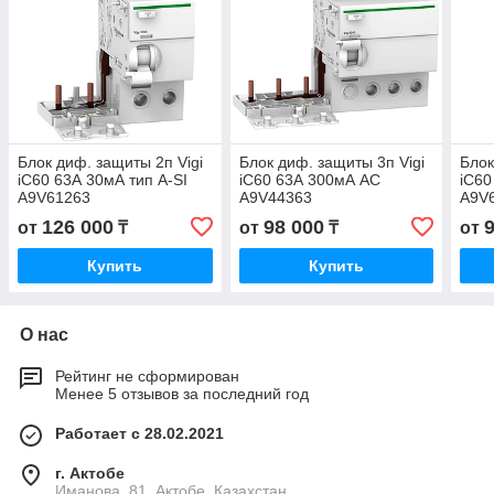
Блок диф. защиты 2п Vigi
Блок диф. защиты 3п Vigi
Блок
iC60 63А 30мА тип A-SI
iC60 63А 300мА AC
iC60
A9V61263
A9V44363
A9V
126 000
98 000
от
₸
от
₸
от
Купить
Купить
О нас
Рейтинг не сформирован
Менее 5 отзывов за последний год
Работает с 28.02.2021
г. Актобе
Иманова, 81, Актобе, Казахстан