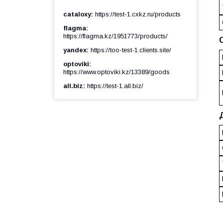
cataloxy
https://test-1.cxkz.ru/products
flagma
https://flagma.kz/1951773/products/
yandex
https://too-test-1.clients.site/
optoviki
https://www.optoviki.kz/13389/goods
all.biz
https://test-1.all.biz/