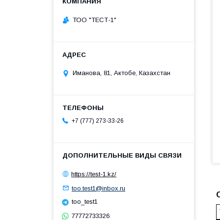
ТОО "ТЕСТ-1"
Иманова, 81, Актобе, Казахстан
+7 (777) 273-33-26
https://test-1.kz/
too.test1@inbox.ru
too_test1
77772733326