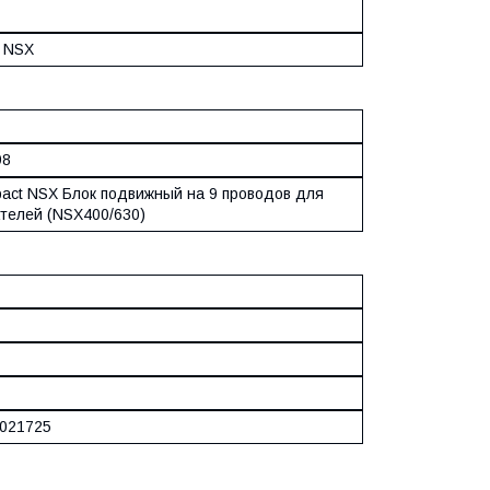
 NSX
98
act NSX Блок подвижный на 9 проводов для
телей (NSX400/630)
021725