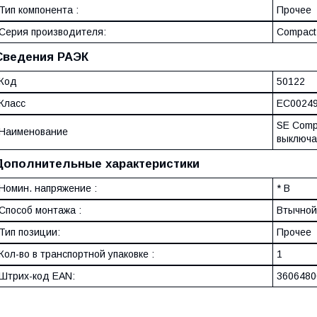
Тип компонента :
Прочее
Серия производителя:
Compact
Сведения РАЭК
Код
50122
Класс
EC0024
SE Comp
Наименование
выключа
Дополнительные характеристики
Номин. напряжение :
* В
Способ монтажа :
Втычной
Тип позиции:
Прочее
Кол-во в транспортной упаковке :
1
Штрих-код EAN:
3606480