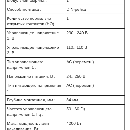
Модульная ширина :
1
Способ монтажа :
DIN-рейка
Количество нормально
1
открытых контактов (НО) :
Управляющее напряжение
230...240 В
1, В :
Управляющее напряжение
110...110 В
2, В :
Тип управляющего
AC (перемен.)
напряжения 1 :
Напряжение питания, В :
24...250 В
Тип питающего напряжения
AC (перемен.)
:
Глубина монтажная, мм :
84 мм
Частота управляющего
50...60 Гц
напряжения 1, Гц :
Макс. мощность ламп
4200 Вт
накаливания, Вт :