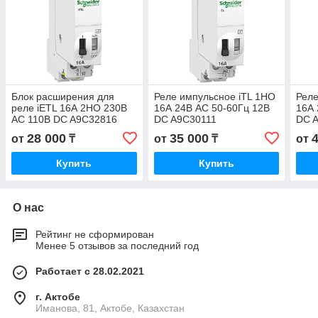
Блок расширения для
Реле импульсное iTL 1НО
Реле
реле iETL 16А 2НО 230В
16А 24В AC 50-60Гц 12В
16А 
AC 110В DC A9C32816
DC A9C30111
DC 
28 000
35 000
от
₸
от
₸
от
Купить
Купить
О нас
Рейтинг не сформирован
Менее 5 отзывов за последний год
Работает с 28.02.2021
г. Актобе
Иманова, 81, Актобе, Казахстан