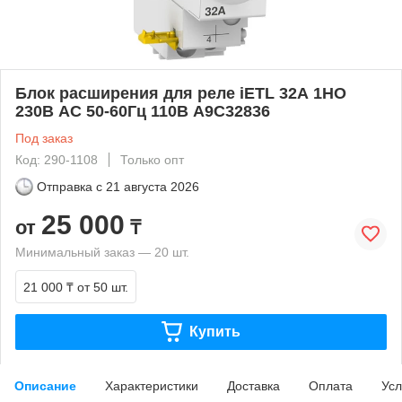
Блок расширения для реле iETL 32А 1НО
230В AC 50-60Гц 110В A9C32836
Под заказ
Код: 290-1108
Только опт
Отправка с
21 августа 2026
25 000
от
₸
Минимальный заказ — 20 шт.
21 000 ₸
от 50 шт.
Купить
Описание
Характеристики
Доставка
Оплата
Усл