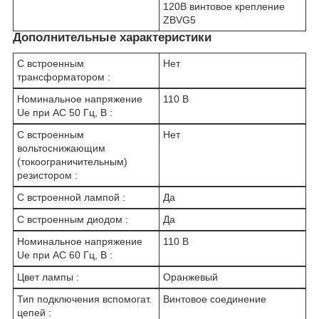
120В винтовое крепление
ZBVG5
Дополнительные характеристики
С встроенным
Нет
трансформатором :
Номинальное напряжение
110 В
Ue при AC 50 Гц, В :
С встроенным
Нет
вольтоснижающим
(токоограничительным)
резистором :
С встроенной лампой :
Да
С встроенным диодом :
Да
Номинальное напряжение
110 В
Ue при AC 60 Гц, В :
Цвет лампы :
Оранжевый
Тип подключения вспомогат.
Винтовое соединение
цепей :