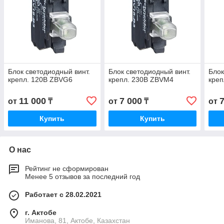
Блок светодиодный винт.
Блок светодиодный винт.
Блок
крепл. 120В ZBVG6
крепл. 230В ZBVM4
креп
11 000
7 000
от
₸
от
₸
от
Купить
Купить
О нас
Рейтинг не сформирован
Менее 5 отзывов за последний год
Работает с 28.02.2021
г. Актобе
Иманова, 81, Актобе, Казахстан