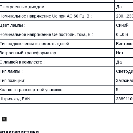
С встроенным диодом :
Да
Номинальное напряжение Ue при AC 60 Гц, В :
230...23
Цвет лампы :
Синий
Номинальное напряжение Ue постоян. тока, В :
0...0 В
Тип подключения вспомогат. цепей :
Винтово
Встроенный трансформатор :
Нет
С лампой в комплекте :
Да
Тип лампы :
Светоди
Тип позиции:
Заказна
Кол-во в транспортной упаковке :
5
Штрих-код EAN:
3389110
арактеристики