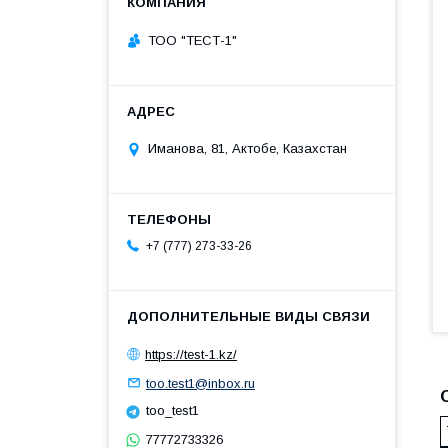
ТОО "ТЕСТ-1"
Иманова, 81, Актобе, Казахстан
+7 (777) 273-33-26
https://test-1.kz/
too.test1@inbox.ru
too_test1
77772733326