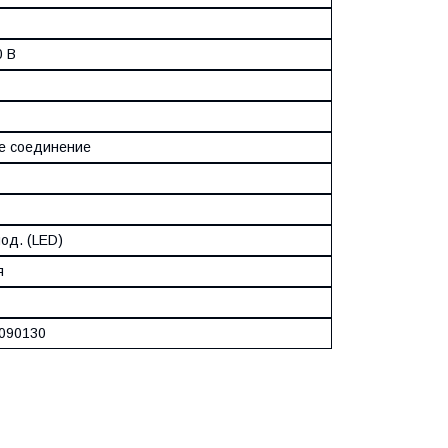
0 В
е соединение
од. (LED)
я
090130