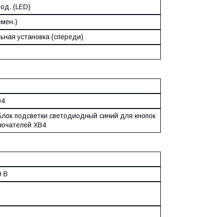
од. (LED)
емен.)
ьная установка (спереди)
04
Блок подсветки светодиодный синий для кнопок
лючателей XB4
0 В