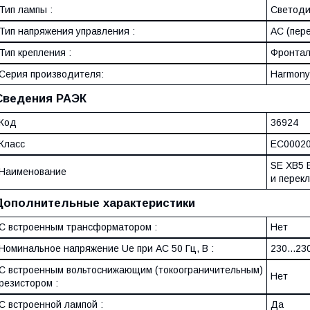
Тип лампы :
Светоди
Тип напряжения управления :
AC (пер
Тип крепления :
Фронтал
Серия производителя:
Harmony
Сведения РАЭК
Код
36924
Класс
EC0002
SE XB5 
Наименование
и перек
Дополнительные характеристики
С встроенным трансформатором :
Нет
Номинальное напряжение Ue при AC 50 Гц, В :
230...23
С встроенным вольтоснижающим (токоограничительным)
Нет
резистором :
С встроенной лампой :
Да