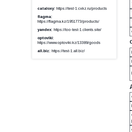
cataloxy
https://test-1.cxkz.ru/products
flagma
https://flagma.kz/1951773/products/
yandex
https://too-test-1.clients.site/
optoviki
https://www.optoviki.kz/13389/goods
all.biz
https://test-1.all.biz/