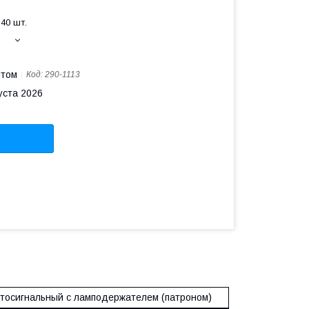
40 шт.
птом
Код:
290-1113
уста 2026
етосигнальный с ламподержателем (патроном)