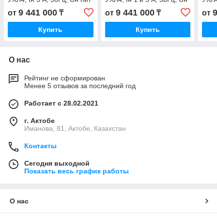
110В, Iвыравн.вх.: 1) 1-5А,
пит 110В, Iвыравн.вх.: 1)
220В
9 441 000
9 441 000
от
₸
от
₸
от
2) 1-5А, 3)
0,25-1А, 2)
2) 1
Купить
Купить
О нас
Рейтинг не сформирован
Менее 5 отзывов за последний год
Работает с 28.02.2021
г. Актобе
Иманова, 81, Актобе, Казахстан
Контакты
Сегодня выходной
Показать весь график работы
О нас