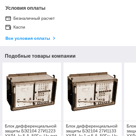
Условия оплаты
Безналичный расчет
Каспи
Все условия оплаты
Подобные товары компании
Блок дифференциальной
Блок дифференциальной
Бло
защиты БЭ2104 27И1223
защиты БЭ2104 27И1133
защ
УХЛ4, Iн 5 А, 50Гц; Uн пит
УХЛ4, Iн 1 и 5 А, 50Гц; Uн
УХЛ4