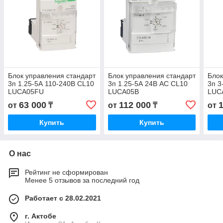
Блок управления стандарт
Блок управления стандарт
Блок
3п 1.25-5А 110-240В CL10
3п 1.25-5А 24В AC CL10
3п 3
LUCA05FU
LUCA05B
LUC
63 000
112 000
от
₸
от
₸
от
Купить
Купить
О нас
Рейтинг не сформирован
Менее 5 отзывов за последний год
Работает с 28.02.2021
г. Актобе