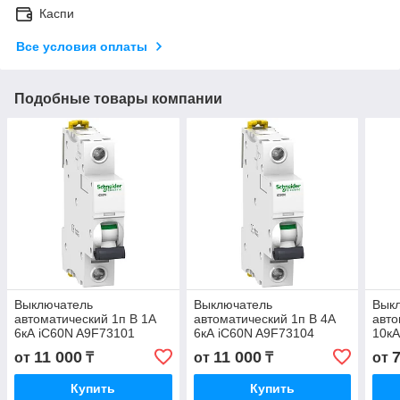
Каспи
Все условия оплаты
Подобные товары компании
Выключатель
Выключатель
Вык
автоматический 1п B 1А
автоматический 1п B 4А
авто
6кА iC60N A9F73101
6кА iC60N A9F73104
10кА
A9F
11 000
11 000
от
₸
от
₸
от
Купить
Купить