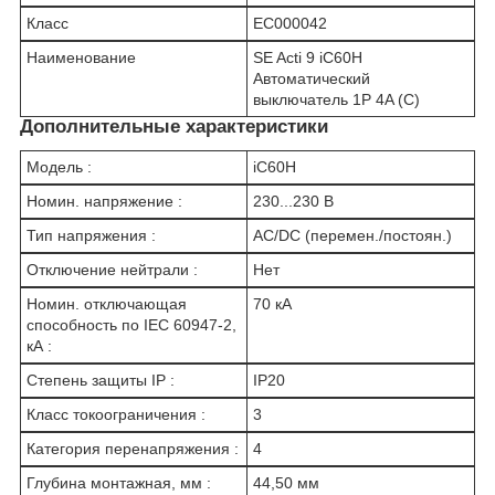
Класс
EC000042
Наименование
SE Acti 9 iC60H
Автоматический
выключатель 1P 4A (C)
Дополнительные характеристики
Модель :
iC60H
Номин. напряжение :
230...230 В
Тип напряжения :
AC/DC (перемен./постоян.)
Отключение нейтрали :
Нет
Номин. отключающая
70 кА
способность по IEC 60947-2,
кА :
Степень защиты IP :
IP20
Класс токоограничения :
3
Категория перенапряжения :
4
Глубина монтажная, мм :
44,50 мм