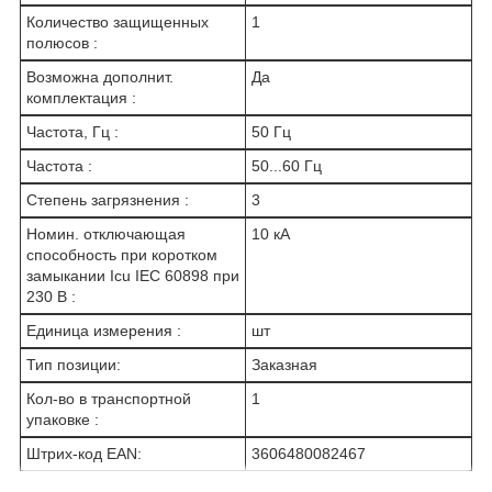
Количество защищенных
1
полюсов :
Возможна дополнит.
Да
комплектация :
Частота, Гц :
50 Гц
Частота :
50...60 Гц
Степень загрязнения :
3
Номин. отключающая
10 кА
способность при коротком
замыкании Icu IEC 60898 при
230 В :
Единица измерения :
шт
Тип позиции:
Заказная
Кол-во в транспортной
1
упаковке :
Штрих-код EAN:
3606480082467