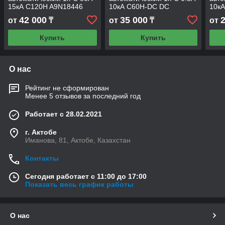
15кА C120H A9N18446
10кА C60H-DC DC
10к
A9N61500
42 000
35 000
от
₸
от
₸
от
Купить
Купить
О нас
Рейтинг не сформирован
Менее 5 отзывов за последний год
Работает с 28.02.2021
г. Актобе
Иманова, 81, Актобе, Казахстан
Контакты
Сегодня работает с 11:00 до 17:00
Показать весь график работы
О нас