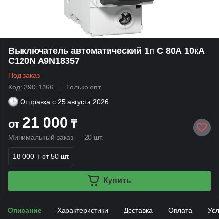
Выключатель автоматический 1п C 80А 10кА
C120N A9N18357
Под заказ
Код: 290-1266
Только опт
Отправка с
25 августа 2026
21 000
от
₸
Минимальный заказ — 20 шт.
18 000 ₸
от 50 шт.
Купить
Описание
Характеристики
Доставка
Оплата
Усл