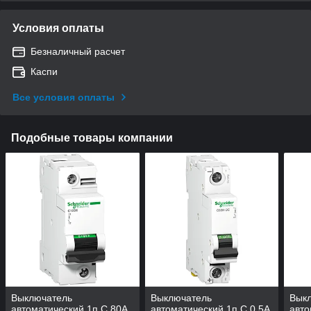
Условия оплаты
Безналичный расчет
Каспи
Все условия оплаты
Подобные товары компании
Выключатель
Выключатель
Вык
автоматический 1п C 80А
автоматический 1п C 0.5А
авто