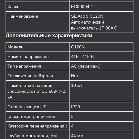
Класс
EC000042
Наименование
SE Acti 9 C120N
Автоматический
выключатель 1P 80A C
Дополнительные характеристики
Модель :
C120N
Номин. напряжение :
415...415 В
Тип напряжения :
AC (перемен.)
Отключение нейтрали :
Нет
Номин. отключающая
10 кА
способность по IEC 60947-2,
кА :
Степень защиты IP :
IP20
Класс токоограничения :
3
Категория перенапряжения :
4
Глубина монтажная, мм :
44 мм