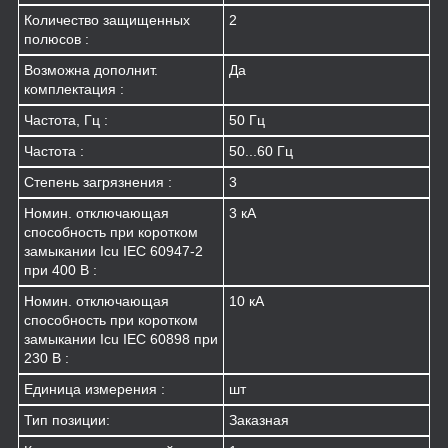
Количество защищенных
2
полюсов :
Возможна дополнит.
Да
комплектация :
Частота, Гц :
50 Гц
Частота :
50...60 Гц
Степень загрязнения :
3
Номин. отключающая
3 кА
способность при коротком
замыкании Icu IEC 60947-2
при 400 В :
Номин. отключающая
10 кА
способность при коротком
замыкании Icu IEC 60898 при
230 В :
Единица измерения :
шт
Тип позиции:
Заказная