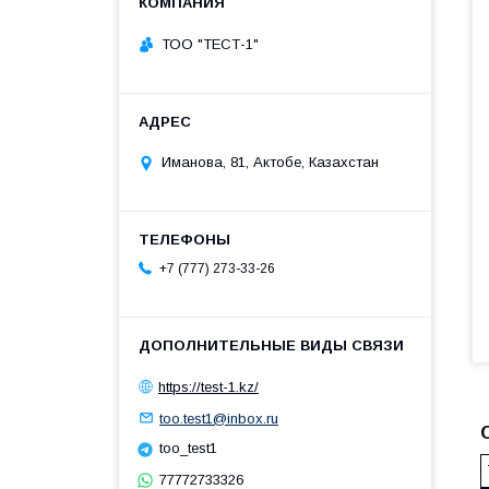
ТОО "ТЕСТ-1"
Иманова, 81, Актобе, Казахстан
+7 (777) 273-33-26
https://test-1.kz/
too.test1@inbox.ru
too_test1
77772733326