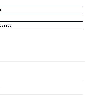
я
079962
r