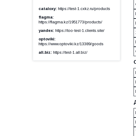
cataloxy
https://test-1.cxkz.ru/products
flagma
https://flagma.kz/1951773/products/
yandex
https://too-test-1.clients.site/
optoviki
https://www.optoviki.kz/13389/goods
all.biz
https://test-1.all.biz/