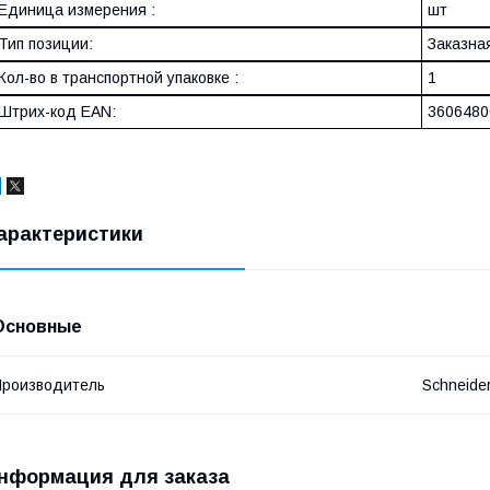
Единица измерения :
шт
Тип позиции:
Заказна
Кол-во в транспортной упаковке :
1
Штрих-код EAN:
3606480
арактеристики
Основные
роизводитель
Schneide
нформация для заказа