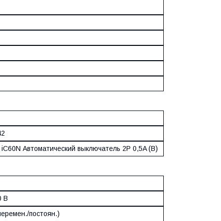
42
9 iC60N Автоматический выключатель 2P 0,5A (B)
0 В
еремен./постоян.)