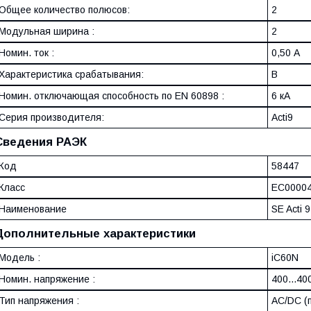
Общее количество полюсов:
2
Модульная ширина :
2
Номин. ток :
0,50 А
Характеристика срабатывания:
B
Номин. отключающая способность по EN 60898 :
6 кА
Серия производителя:
Acti9
Сведения РАЭК
Код
58447
Класс
EC0000
Наименование
SE Acti 
Дополнительные характеристики
Модель :
iC60N
Номин. напряжение :
400...40
Тип напряжения :
AC/DC (п