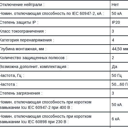
Отключение нейтрали :
Нет
Номин. отключающая способность по IEC 60947-2, кА :
50 кА
Степень защиты IP :
IP20
Класс токоограничения :
3
Категория перенапряжения :
4
Глубина монтажная, мм :
44,50 м
Количество защищенных полюсов :
2
Возможна дополнит. комплектация :
Да
Частота, Гц :
50 Гц
Частота :
50...60 
Степень загрязнения :
3
Номин. отключающая способность при коротком
50 кА
замыкании Icu IEC 60947-2 при 400 В :
Номин. отключающая способность при коротком
6 кА
замыкании Icu IEC 60898 при 230 В :