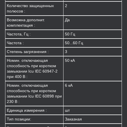
Количество защищенных
2
полюсов :
Возможна дополнит.
Да
комплектация :
Частота, Гц :
50 Гц
Частота :
50...60 Гц
Степень загрязнения :
3
Номин. отключающая
50 кА
способность при коротком
замыкании Icu IEC 60947-2
при 400 В :
Номин. отключающая
6 кА
способность при коротком
замыкании Icu IEC 60898 при
230 В :
Единица измерения :
шт
Тип позиции:
Заказная