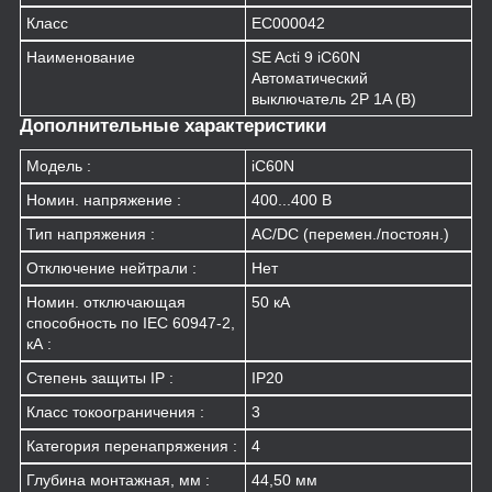
Класс
EC000042
Наименование
SE Acti 9 iC60N
Автоматический
выключатель 2P 1A (B)
Дополнительные характеристики
Модель :
iC60N
Номин. напряжение :
400...400 В
Тип напряжения :
AC/DC (перемен./постоян.)
Отключение нейтрали :
Нет
Номин. отключающая
50 кА
способность по IEC 60947-2,
кА :
Степень защиты IP :
IP20
Класс токоограничения :
3
Категория перенапряжения :
4
Глубина монтажная, мм :
44,50 мм