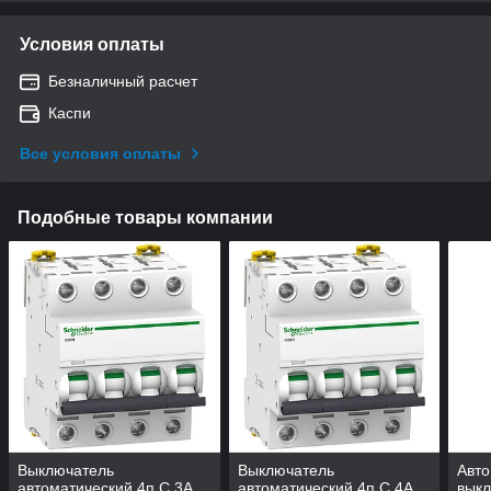
Условия оплаты
Безналичный расчет
Каспи
Все условия оплаты
Подобные товары компании
Выключатель
Выключатель
Авто
автоматический 4п C 3А
автоматический 4п C 4А
выкл