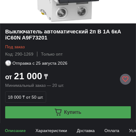
Выключатель автоматический 2п B 1А 6кА
iC60N A9F73201
Под заказ
Код: 290-1269
Только опт
Отправка с
25 августа 2026
21 000
от
₸
Минимальный заказ — 20 шт.
18 000 ₸
от 50 шт.
Купить
Описание
Характеристики
Доставка
Оплата
Усл