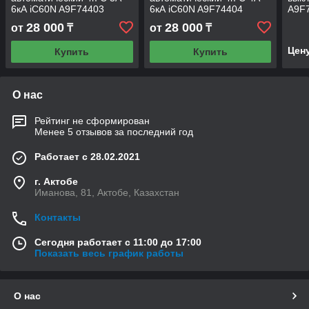
6кА iC60N A9F74403
6кА iC60N A9F74404
A9F7
Elect
28 000
28 000
от
₸
от
₸
Цен
Купить
Купить
О нас
Рейтинг не сформирован
Менее 5 отзывов за последний год
Работает с 28.02.2021
г. Актобе
Иманова, 81, Актобе, Казахстан
Контакты
Сегодня работает с 11:00 до 17:00
Показать весь график работы
О нас