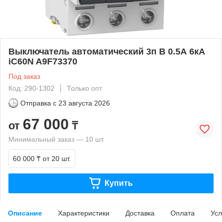
Выключатель автоматический 3п B 0.5А 6кА
iC60N A9F73370
Под заказ
Код: 290-1302
Только опт
Отправка с
23 августа 2026
67 000
от
₸
Минимальный заказ — 10 шт.
60 000 ₸
от 20 шт.
Купить
Описание
Характеристики
Доставка
Оплата
Усл