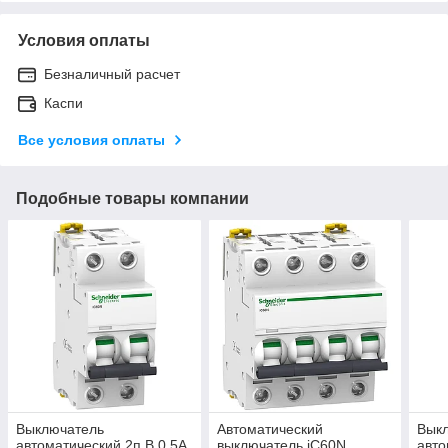
Условия оплаты
Безналичный расчет
Каспи
Все условия оплаты
Подобные товары компании
Выключатель
Автоматический
Вык
автоматический 2п B 0.5А
выключатель iC60N
авто