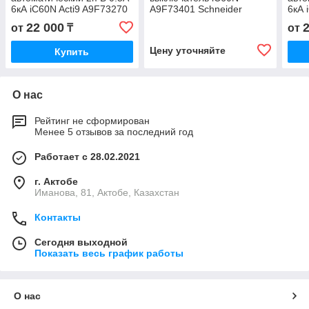
6кА iC60N Acti9 A9F73270
A9F73401 Schneider
6кА 
Electric
22 000
от
₸
от
Цену уточняйте
Купить
О нас
Рейтинг не сформирован
Менее 5 отзывов за последний год
Работает с 28.02.2021
г. Актобе
Иманова, 81, Актобе, Казахстан
Контакты
Сегодня выходной
Показать весь график работы
О нас