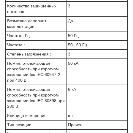
Количество защищенных
3
полюсов :
Возможна дополнит.
Да
комплектация :
Частота, Гц :
50 Гц
Частота :
50...60 Гц
Степень загрязнения :
3
Номин. отключающая
50 кА
способность при коротком
замыкании Icu IEC 60947-2
при 400 В :
Номин. отключающая
6 кА
способность при коротком
замыкании Icu IEC 60898 при
230 В :
Единица измерения :
шт
Тип позиции:
Прочее