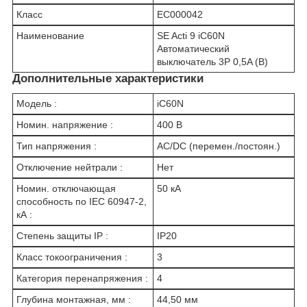
Класс
EC000042
Наименование
SE Acti 9 iC60N
Автоматический
выключатель 3P 0,5A (B)
Дополнительные характеристики
Модель :
iC60N
Номин. напряжение :
400 В
Тип напряжения :
AC/DC (перемен./постоян.)
Отключение нейтрали :
Нет
Номин. отключающая
50 кА
способность по IEC 60947-2,
кА :
Степень защиты IP :
IP20
Класс токоограничения :
3
Категория перенапряжения :
4
Глубина монтажная, мм :
44,50 мм