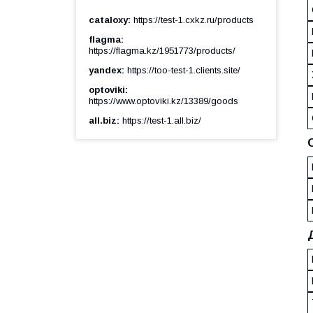
cataloxy
https://test-1.cxkz.ru/products
flagma
https://flagma.kz/1951773/products/
yandex
https://too-test-1.clients.site/
optoviki
https://www.optoviki.kz/13389/goods
all.biz
https://test-1.all.biz/