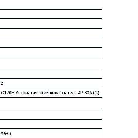
42
 9 C120H Автоматический выключатель 4P 80A (C)
емен.)