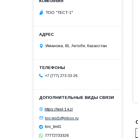
ТОО "ТЕСТ-1"
Иманова, 81, Актобе, Казахстан
+7 (777) 273-33-26
https://test-1.kz/
too.test1@inbox.ru
too_test1
77772733326