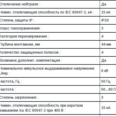
Отключение нейтрали :
Да
Номин. отключающая способность по IEC 60947-2, кА :
15 кА
Степень защиты IP :
IP20
Класс токоограничения :
3
Категория перенапряжения :
4
Глубина монтажная, мм :
44 мм
Количество защищенных полюсов :
4
Возможна дополнит. комплектация :
Да
Номинальное импульсное выдерживаемое напряжение
6 кВ
Uimp :
Частота, Гц :
50 Гц
Частота :
50...60 
Степень загрязнения :
3
Номин. отключающая способность при коротком
15 кА
замыкании Icu IEC 60947-2 при 400 В :