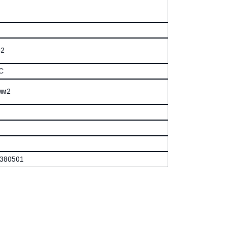
м2
°C
 мм2
380501