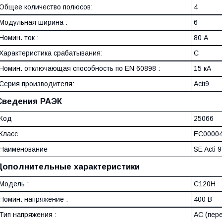
Общее количество полюсов:
4
Модульная ширина :
6
Номин. ток :
80 А
Характеристика срабатывания:
C
Номин. отключающая способность по EN 60898 :
15 кА
Серия производителя:
Acti9
Сведения РАЭК
Код
25066
Класс
EC0000
Наименование
SE Acti
Дополнительные характеристики
Модель :
C120H
Номин. напряжение :
400 В
Тип напряжения :
AC (пер