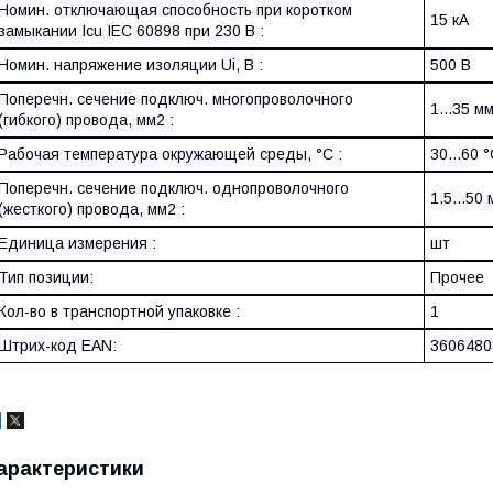
Номин. отключающая способность при коротком
15 кА
замыкании Icu IEC 60898 при 230 В :
Номин. напряжение изоляции Ui, В :
500 В
Поперечн. сечение подключ. многопроволочного
1...35 м
(гибкого) провода, мм2 :
Рабочая температура окружающей среды, °C :
30...60 
Поперечн. сечение подключ. однопроволочного
1.5...50
(жесткого) провода, мм2 :
Единица измерения :
шт
Тип позиции:
Прочее
Кол-во в транспортной упаковке :
1
Штрих-код EAN:
3606480
арактеристики