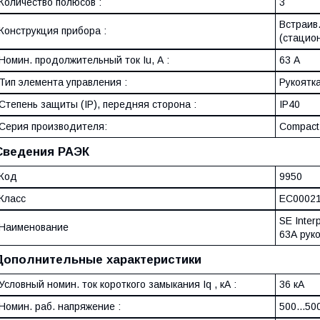
Количество полюсов :
3
Встраив
Конструкция прибора :
(стацио
Номин. продолжительный ток Iu, А :
63 А
Тип элемента управления :
Рукоятк
Степень защиты (IP), передняя сторона :
IP40
Серия производителя:
Compact
Сведения РАЭК
Код
9950
Класс
EC0002
SE Inte
Наименование
63А рук
Дополнительные характеристики
Условный номин. ток короткого замыкания Iq , кА :
36 кА
Номин. раб. напряжение :
500...50