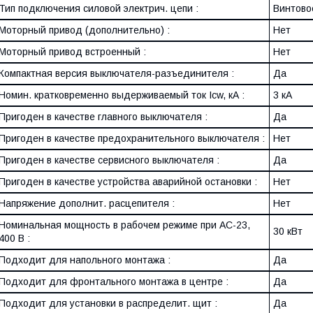
Тип подключения силовой электрич. цепи :
Винтово
Моторный привод (дополнительно) :
Нет
Моторный привод встроенный :
Нет
Компактная версия выключателя-разъединителя :
Да
Номин. кратковременно выдерживаемый ток Icw, кА :
3 кА
Пригоден в качестве главного выключателя :
Да
Пригоден в качестве предохранительного выключателя :
Нет
Пригоден в качестве сервисного выключателя :
Да
Пригоден в качестве устройства аварийной остановки :
Нет
Напряжение дополнит. расцепителя :
Нет
Номинальная мощность в рабочем режиме при AC-23,
30 кВт
400 В :
Подходит для напольного монтажа :
Да
Подходит для фронтального монтажа в центре :
Да
Подходит для установки в распределит. щит :
Да