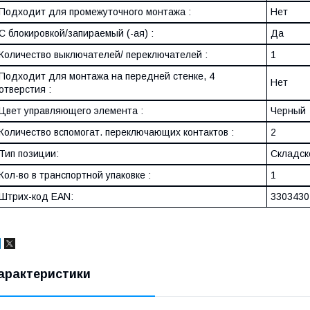
Подходит для промежуточного монтажа :
Нет
С блокировкой/запираемый (-ая) :
Да
Количество выключателей/ переключателей :
1
Подходит для монтажа на передней стенке, 4
Нет
отверстия :
Цвет управляющего элемента :
Черный
Количество вспомогат. переключающих контактов :
2
Тип позиции:
Складско
Кол-во в транспортной упаковке :
1
Штрих-код EAN:
3303430
арактеристики