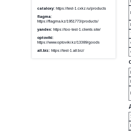
cataloxy
https://test-1.cxkz.ru/products
flagma
https://flagma.kz/1951773/products/
yandex
https://too-test-1.clients.site/
optoviki
https://www.optoviki.kz/13389/goods
all.biz
https://test-1.all.biz/