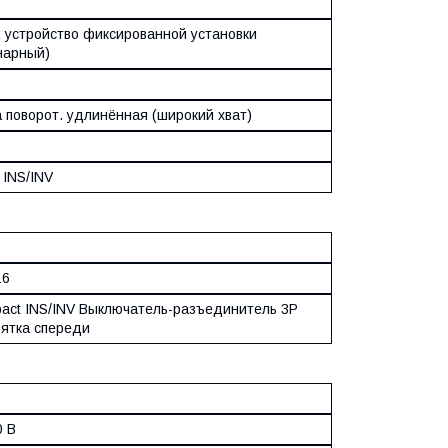
. устройство фиксированной установки
нарный)
а поворот. удлинённая (широкий хват)
 INS/INV
16
rpact INS/INV Выключатель-разъединитель 3P
оятка спереди
0 В