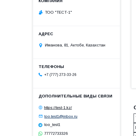
ТОО "ТЕСТ-1"
Иманова, 81, Актобе, Казахстан
+7 (777) 273-33-26
https://test-1.kz/
too.test1@inbox.ru
too_test1
77772733326