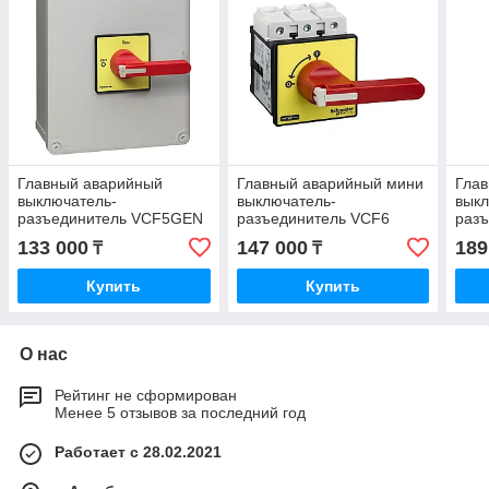
Главный аварийный
Главный аварийный мини
Гла
выключатель-
выключатель-
выкл
разъединитель VCF5GEN
разъединитель VCF6
раз
Schneider Electric
Schneider Electric
Schn
133 000
147 000
189
₸
₸
Купить
Купить
О нас
Рейтинг не сформирован
Менее 5 отзывов за последний год
Работает с 28.02.2021