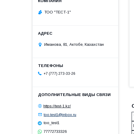
ТОО "ТЕСТ-1"
Иманова, 81, Актобе, Казахстан
+7 (777) 273-33-26
https://test-1.kz/
too.test1@inbox.ru
too_test1
77772733326