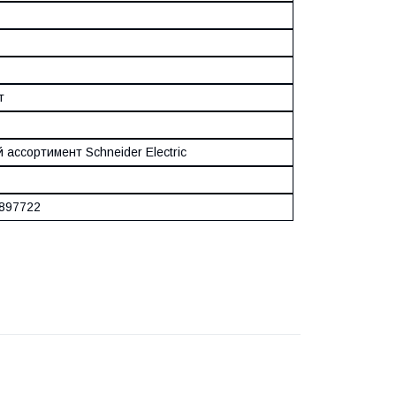
т
 ассортимент Schneider Electric
897722