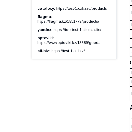
cataloxy
https://test-1.cxkz.ru/products
flagma
https://flagma.kz/1951773/products/
yandex
https://too-test-1.clients.site/
optoviki
https://www.optoviki.kz/13389/goods
all.biz
https://test-1.all.biz/