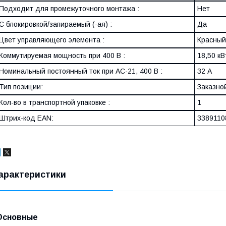
Подходит для промежуточного монтажа :
Нет
С блокировкой/запираемый (-ая) :
Да
Цвет управляющего элемента :
Красный
Коммутируемая мощность при 400 В :
18,50 кВ
Номинальный постоянный ток при AC-21, 400 В :
32 А
Тип позиции:
Заказной
Кол-во в транспортной упаковке :
1
Штрих-код EAN:
3389110
арактеристики
Основные