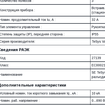
Количество полюсов :
3
Встраив
Конструкция прибора :
(стацио
Номин. продолжительный ток Iu, А :
32 А
Тип элемента управления :
Рукоятк
Степень защиты (IP), передняя сторона :
IP55
Серия производителя:
TeSys Va
Сведения РАЭК
Код
27139
Класс
EC0002
SE TeSy
Наименование
разъеди
Дополнительные характеристики
Условный номин. ток короткого замыкания Iq , кА :
10 кА
Номин. раб. напряжение :
0...690 В