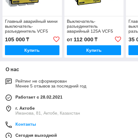
Главный аварийный мини
Выключатель-
Глав
выключатель-
разъединитель
выкл
разъединитель VCF5
аварийный 125А VCF5
разъ
Schneider Electric
Schneider Electric
VCF
105 000
112 000
35 
₸
от
₸
Elect
Купить
Купить
О нас
Рейтинг не сформирован
Менее 5 отзывов за последний год
Работает с 28.02.2021
г. Актобе
Иманова, 81, Актобе, Казахстан
Контакты
Сегодня выходной