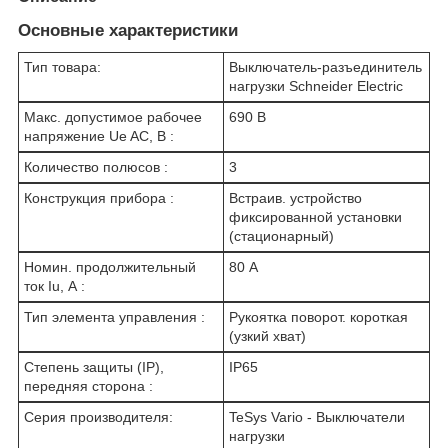
Основные характеристики
Тип товара:
Выключатель-разъединитель
нагрузки Schneider Electric
Макс. допустимое рабочее
690 В
напряжение Ue AC, В :
Количество полюсов :
3
Конструкция прибора :
Встраив. устройство
фиксированной установки
(стационарный)
Номин. продолжительный
80 А
ток Iu, А :
Тип элемента управления :
Рукоятка поворот. короткая
(узкий хват)
Степень защиты (IP),
IP65
передняя сторона :
Серия производителя:
TeSys Vario - Выключатели
нагрузки