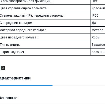
С самовозвратом (без фиксации) :
Нет
Цвет управляющего элемента :
Красный
Степень защиты (IP), передняя сторона :
IP66
С передним кольцом :
Да
Материал переднего кольца :
Металл
Цвет переднего кольца :
Хром
Тип позиции:
Заказна
Штрих-код EAN:
3389110
арактеристики
Основные