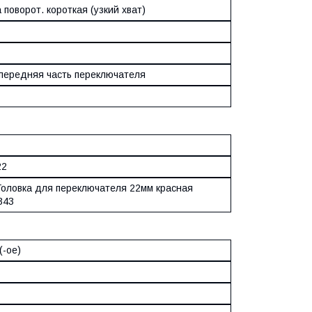
 поворот. короткая (узкий хват)
/передняя часть переключателя
22
Головка для переключателя 22мм красная
343
(-ое)