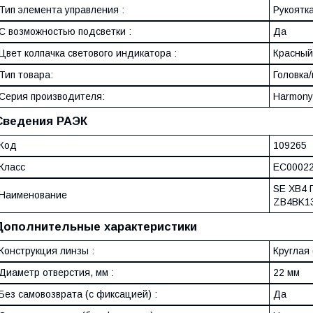
Тип элемента управления :
Рукоятка
С возможностью подсветки :
Да
Цвет колпачка светового индикатора :
Красный
Тип товара:
Головка
Серия производителя:
Harmony
Сведения РАЭК
Код
109265
Класс
EC0002
SE XB4 
Наименование
ZB4BK1
Дополнительные характеристики
Конструкция линзы :
Круглая 
Диаметр отверстия, мм :
22 мм
Без самовозврата (с фиксацией) :
Да