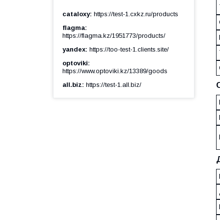
cataloxy
https://test-1.cxkz.ru/products
flagma
https://flagma.kz/1951773/products/
yandex
https://too-test-1.clients.site/
optoviki
https://www.optoviki.kz/13389/goods
all.biz
https://test-1.all.biz/