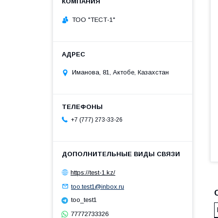
ТОО "ТЕСТ-1"
Иманова, 81, Актобе, Казахстан
+7 (777) 273-33-26
https://test-1.kz/
too.test1@inbox.ru
too_test1
77772733326