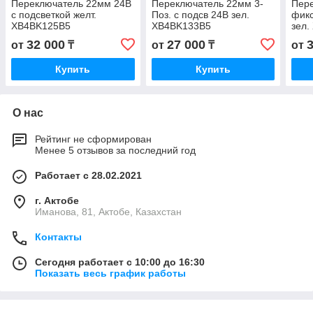
Переключатель 22мм 24В
Переключатель 22мм 3-
Пере
с подсветкой желт.
Поз. с подсв 24В зел.
фикс
XB4BK125B5
XB4BK133B5
зел.
32 000
27 000
от
₸
от
₸
от
Купить
Купить
О нас
Рейтинг не сформирован
Менее 5 отзывов за последний год
Работает с 28.02.2021
г. Актобе
Иманова, 81, Актобе, Казахстан
Контакты
Сегодня работает с 10:00 до 16:30
Показать весь график работы