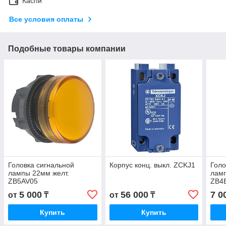
Каспи
Все условия оплаты
Подобные товары компании
Головка сигнальной
Корпус конц. выкл. ZCKJ1
Голо
лампы 22мм желт.
лам
ZB5AV05
ZB4B
Elect
5 000
56 000
7 0
от
₸
от
₸
Купить
Купить