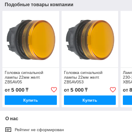
Подобные товары компании
Головка сигнальной
Головка сигнальной
Лам
лампы 22мм желт.
лампы 22мм желт.
230-
ZB5AV05
ZB5AV053
XB5
5 000
5 000
от
₸
от
₸
от
Купить
Купить
О нас
Рейтинг не сформирован