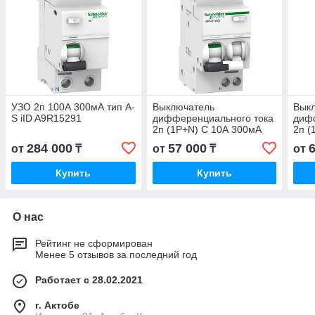
УЗО 2п 100А 300мА тип A-
Выключатель
Вык
S iID A9R15291
дифференциального тока
диф
2п (1P+N) C 10А 300мА
2п (
тип AC 6кА iDPN N VIGI
тип 
284 000
57 000
от
₸
от
₸
от
Acti9 A9D41610
Acti
Купить
Купить
О нас
Рейтинг не сформирован
Менее 5 отзывов за последний год
Работает с 28.02.2021
г. Актобе