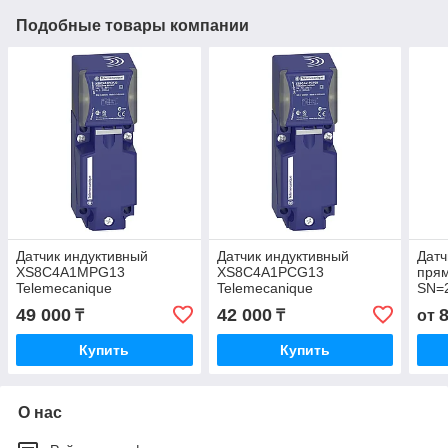
Подобные товары компании
Датчик индуктивный
Датчик индуктивный
Датч
XS8C4A1MPG13
XS8C4A1PCG13
прям
Telemecanique
Telemecanique
SN=
AC т
49 000
42 000
₸
₸
от
XS7
Купить
Купить
О нас