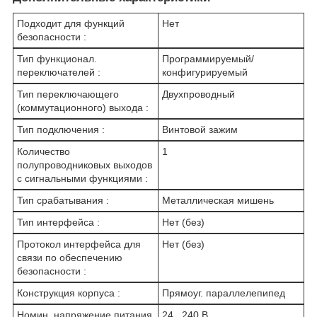
Подходит для функций
Нет
безопасности :
Тип функционал.
Программируемый/
переключателей :
конфигурируемый
Тип переключающего
Двухпроводный
(коммутационного) выхода :
Тип подключения :
Винтовой зажим
Количество
1
полупроводниковых выходов
с сигнальными функциями :
Тип срабатывания :
Металлическая мишень
Тип интерфейса :
Нет (без)
Протокол интерфейса для
Нет (без)
связи по обеспечению
безопасности :
Конструкция корпуса :
Прямоуг. параллелепипед
Номин. напряжение питания
24...240 В