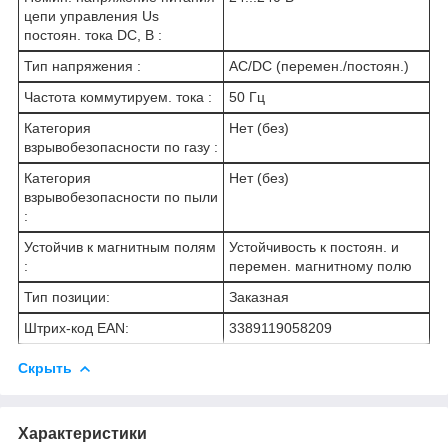
цепи управления Us
постоян. тока DC, В :
Тип напряжения :
AC/DC (перемен./постоян.)
Частота коммутируем. тока :
50 Гц
Категория
Нет (без)
взрывобезопасности по газу :
Категория
Нет (без)
взрывобезопасности по пыли
:
Устойчив к магнитным полям
Устойчивость к постоян. и
:
перемен. магнитному полю
Тип позиции:
Заказная
Штрих-код EAN:
3389119058209
Скрыть
Характеристики