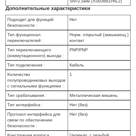
SN=2,5мм (XS608B1PAL2)
Дополнительные характеристики
Подходит для функций
Нет
безопасности :
Тип функционал.
Норм. открытый (замыкающ.)
переключателей :
контакт
Тип переключающего
PNP/PNP
(коммутационного) выхода :
Тип подключения :
Кабель
Количество
1
полупроводниковых выходов
с сигнальными функциями :
Тип срабатывания :
Металлическая мишень
Тип интерфейса :
Нет (без)
Протокол интерфейса для
Нет (без)
связи по обеспечению
безопасности :
Конструкция корпуса :
Цилиндр, с резьбой