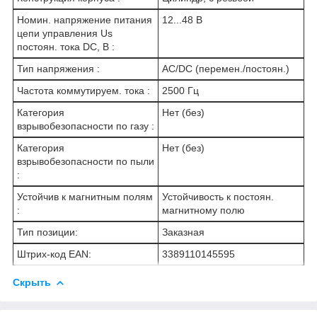
Номин. напряжение питания
12...48 В
цепи управления Us
постоян. тока DC, В :
Тип напряжения :
AC/DC (перемен./постоян.)
Частота коммутируем. тока :
2500 Гц
Категория
Нет (без)
взрывобезопасности по газу :
Категория
Нет (без)
взрывобезопасности по пыли
:
Устойчив к магнитным полям
Устойчивость к постоян.
:
магнитному полю
Тип позиции:
Заказная
Штрих-код EAN:
3389110145595
Скрыть