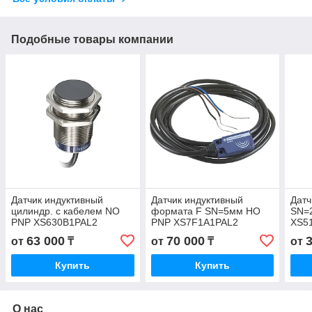
Подобные товары компании
Датчик индуктивный
Датчик индуктивный
Датч
цилиндр. с кабелем NO
формата F SN=5мм НО
SN=
PNP XS630B1PAL2
PNP XS7F1A1PAL2
XS5
63 000
70 000
от
₸
от
₸
от
Купить
Купить
О нас