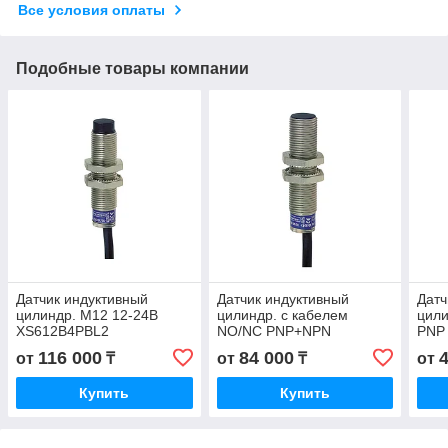
Все условия оплаты
Подобные товары компании
Датчик индуктивный
Датчик индуктивный
Датч
цилиндр. М12 12-24В
цилиндр. с кабелем
цили
XS612B4PBL2
NO/NC PNP+NPN
PNP 
XS1M12KP340
каб
116 000
84 000
от
₸
от
₸
от
Купить
Купить