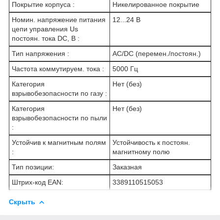
Покрытие корпуса :
Никелированное покрытие
Номин. напряжение питания
12...24 В
цепи управления Us
постоян. тока DC, В :
Тип напряжения :
AC/DC (перемен./постоян.)
Частота коммутируем. тока :
5000 Гц
Категория
Нет (без)
взрывобезопасности по газу :
Категория
Нет (без)
взрывобезопасности по пыли
:
Устойчив к магнитным полям
Устойчивость к постоян.
:
магнитному полю
Тип позиции:
Заказная
Штрих-код EAN:
3389110515053
Скрыть