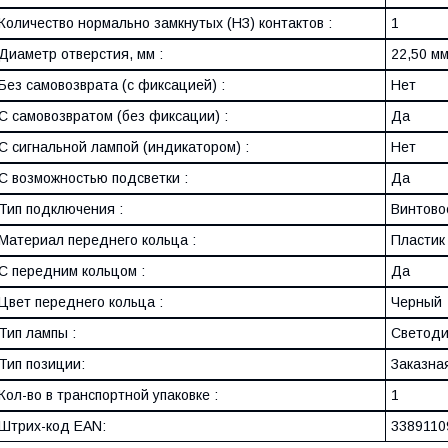
Количество нормально замкнутых (НЗ) контактов :
1
Диаметр отверстия, мм :
22,50 м
Без самовозврата (с фиксацией) :
Нет
С самовозвратом (без фиксации) :
Да
С сигнальной лампой (индикатором) :
Нет
С возможностью подсветки :
Да
Тип подключения :
Винтово
Материал переднего кольца :
Пластик
С передним кольцом :
Да
Цвет переднего кольца :
Черный
Тип лампы :
Светоди
Тип позиции:
Заказна
Кол-во в транспортной упаковке :
1
Штрих-код EAN:
3389110