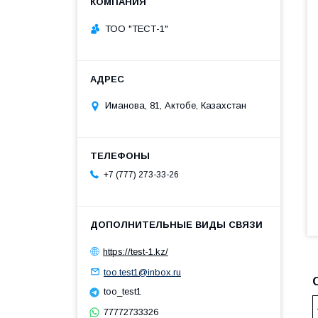
ТОО "ТЕСТ-1"
Иманова, 81, Актобе, Казахстан
+7 (777) 273-33-26
https://test-1.kz/
too.test1@inbox.ru
too_test1
77772733326