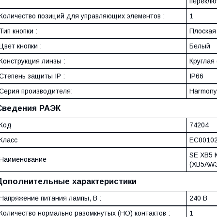
переклю
Количество позиций для управляющих элементов :
1
Тип кнопки :
Плоская 
Цвет кнопки :
Белый
Конструкция линзы :
Круглая 
Степень защиты IP :
IP66
Серия производителя:
Harmony
Сведения РАЭК
Код
74204
Класс
EC0010
SE XB5 
Наименование
(XB5AW
Дополнительные характеристики
Напряжение питания лампы, В :
240 В
Количество нормально разомкнутых (НО) контактов :
1