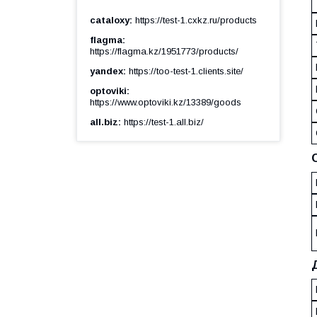
cataloxy
https://test-1.cxkz.ru/products
flagma
https://flagma.kz/1951773/products/
yandex
https://too-test-1.clients.site/
optoviki
https://www.optoviki.kz/13389/goods
all.biz
https://test-1.all.biz/