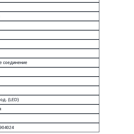
м
е соединение
од. (LED)
я
904024