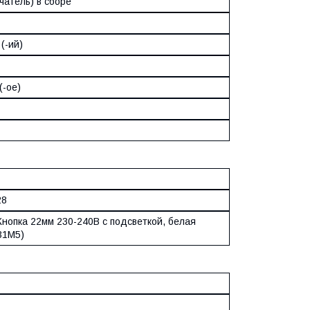
чатель) в сборе
(-ий)
(-ое)
28
Кнопка 22мм 230-240В с подсветкой, белая
31M5)