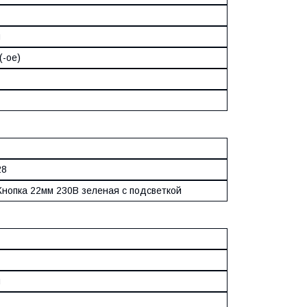
й
(-ое)
28
Кнопка 22мм 230В зеленая с подсветкой
м