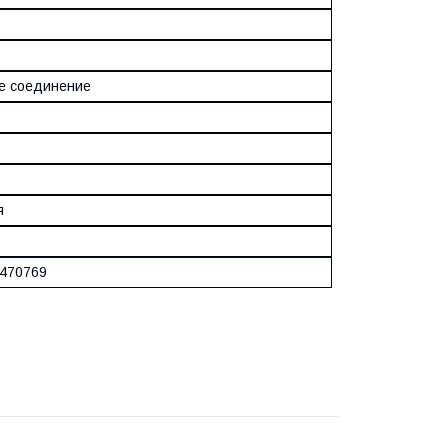
е соединение
я
470769