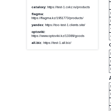
cataloxy
https://test-1.cxkz.ru/products
flagma
https://flagma.kz/1951773/products/
yandex
https://too-test-1.clients.site/
optoviki
https://www.optoviki.kz/13389/goods
all.biz
https://test-1.all.biz/