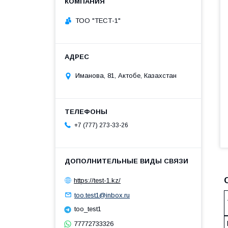
ТОО "ТЕСТ-1"
Иманова, 81, Актобе, Казахстан
+7 (777) 273-33-26
https://test-1.kz/
too.test1@inbox.ru
too_test1
77772733326