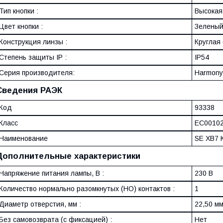
Тип кнопки :
Высокая
Цвет кнопки :
Зелены
Конструкция линзы :
Круглая 
Степень защиты IP :
IP54
Серия производителя:
Harmony
Сведения РАЭК
Код
93338
Класс
EC0010
Наименование
SE XB7 
Дополнительные характеристики
Напряжение питания лампы, В :
230 В
Количество нормально разомкнутых (НО) контактов :
1
Диаметр отверстия, мм :
22,50 м
Без самовозврата (с фиксацией) :
Нет