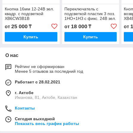
Кнопка 16мм 12-24В зел.
Переключатель с
Кноп
квадр. с подсветкой
подсветкой пластик 3 поз.
возв
XB6CW3B1B
1НО+1НЗ с фикс. 24В зел.
XB4
XB5AK133B5
25 000
18 000
от
₸
от
₸
от
Купить
Купить
О нас
Рейтинг не сформирован
Менее 5 отзывов за последний год
Работает с 28.02.2021
г. Актобе
Иманова, 81, Актобе, Казахстан
Контакты
Сегодня выходной
Показать весь график работы