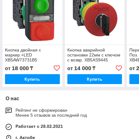
Кнопка двойная с
Кнопка аварийной
Пере
маркир.+LED
остановки 22мм с ключом
Поз.
XB5AW73731B5
с возвр. XB5AS9445
XB4
18 000
14 000
от
₸
от
₸
от
Купить
Купить
О нас
Рейтинг не сформирован
Менее 5 отзывов за последний год
Работает с 28.02.2021
г. Актобе