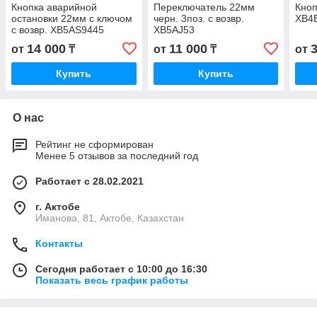
Кнопка аварийной
Переключатель 22мм
Кноп
остановки 22мм с ключом
черн. 3поз. с возвр.
XB4
с возвр. XB5AS9445
XB5AJ53
14 000
11 000
от
₸
от
₸
от
Купить
Купить
О нас
Рейтинг не сформирован
Менее 5 отзывов за последний год
Работает с 28.02.2021
г. Актобе
Иманова, 81, Актобе, Казахстан
Контакты
Сегодня работает с 10:00 до 16:30
Показать весь график работы