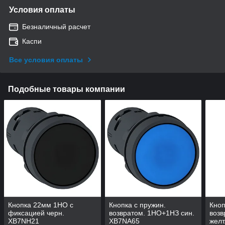
Условия оплаты
Безналичный расчет
Каспи
Все условия оплаты
Подобные товары компании
Кнопка 22мм 1НО с
Кнопка с пружин.
Кноп
фиксацией черн.
возвратом. 1НО+1НЗ син.
возв
XB7NH21
XB7NA65
желт