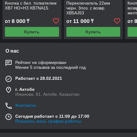
Кнопка с бел. толкателем
Переключатель 22мм
Кноп
XB7 НО+НЗ XB7NA15
черн. 3поз. с возвр.
возв
XB5AJ53
желт
8 000
11 000
от
₸
от
₸
от
Купить
Купить
О нас
Рейтинг не сформирован
Менее 5 отзывов за последний год
Работает с 28.02.2021
г. Актобе
Иманова, 81, Актобе, Казахстан
Контакты
Сегодня работает с 11:00 до 17:00
Показать весь график работы