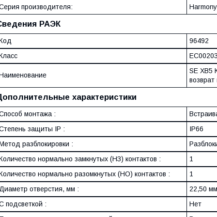
Серия производителя:
Harmony
Сведения РАЭК
Код
96492
Класс
EC0020
SE XB5 
Наименование
возврат
Дополнительные характеристики
Способ монтажа :
Встраив
Степень защиты IP :
IP66
Метод разблокировки :
Разблок
Количество нормально замкнутых (НЗ) контактов :
1
Количество нормально разомкнутых (НО) контактов :
1
Диаметр отверстия, мм :
22,50 м
С подсветкой :
Нет