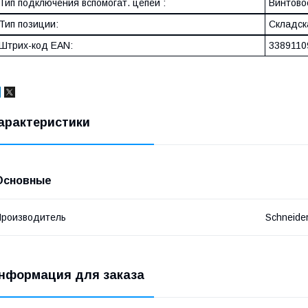
Тип подключения вспомогат. цепей :
Винтово
Тип позиции:
Складск
Штрих-код EAN:
3389110
арактеристики
Основные
роизводитель
Schneide
нформация для заказа