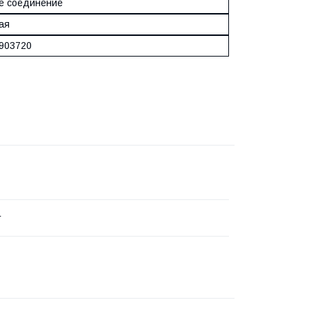
е соединение
ая
903720
r