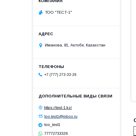
ТОО "ТЕСТ-1"
Иманова, 81, Актобе, Казахстан
+7 (777) 273-33-26
https://test-1.kz/
too.test1@inbox.ru
too_test1
77772733326