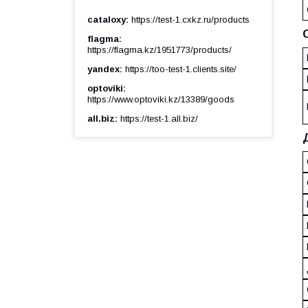
cataloxy
https://test-1.cxkz.ru/products
flagma
https://flagma.kz/1951773/products/
yandex
https://too-test-1.clients.site/
optoviki
https://www.optoviki.kz/13389/goods
all.biz
https://test-1.all.biz/