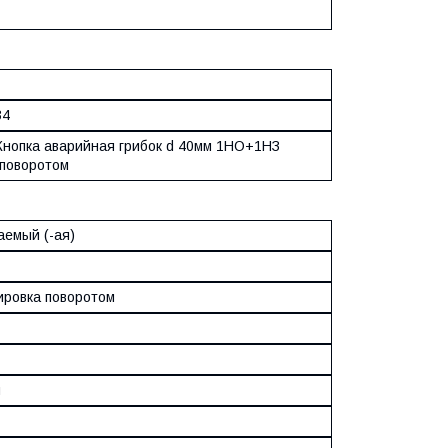
34
Кнопка аварийная грибок d 40мм 1НО+1НЗ
 поворотом
аемый (-ая)
ировка поворотом
м