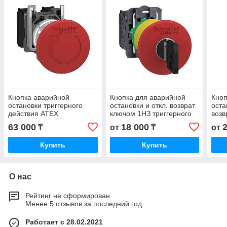
Кнопка аварийной
Кнопка для аварийной
Кноп
остановки триггерного
остановки и откл. возврат
оста
действия ATEX
ключом 1НЗ триггерного
воз
XB4BS8445EX Schneider
действия пластик
63 000
18 000
₸
от
₸
от
Electric
XB5AS9442
Купить
Купить
О нас
Рейтинг не сформирован
Менее 5 отзывов за последний год
Работает с 28.02.2021