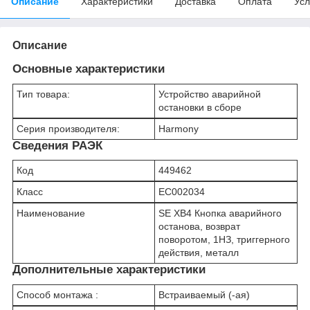
Описание
Характеристики
Доставка
Оплата
Усл
Описание
Основные характеристики
Тип товара:
Устройство аварийной
остановки в сборе
Серия производителя:
Harmony
Сведения РАЭК
Код
449462
Класс
EC002034
Наименование
SE XB4 Кнопка аварийного
останова, возврат
поворотом, 1НЗ, триггерного
действия, металл
Дополнительные характеристики
Способ монтажа :
Встраиваемый (-ая)