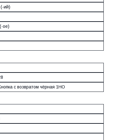
(-ий)
(-ое)
28
Кнопка с возвратом чёрная 1НО
м