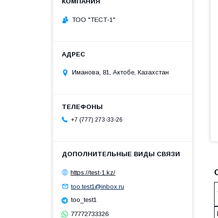
ТОО "ТЕСТ-1"
Иманова, 81, Актобе, Казахстан
+7 (777) 273-33-26
https://test-1.kz/
too.test1@inbox.ru
too_test1
77772733326