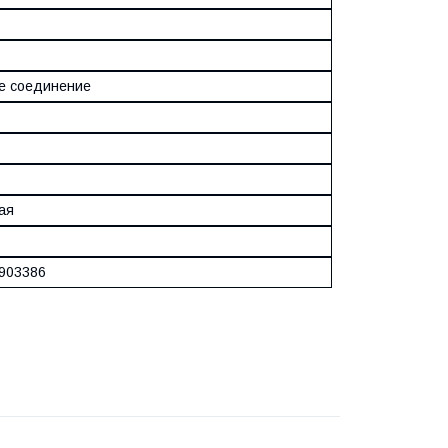
е соединение
ая
903386