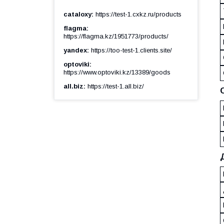
cataloxy
https://test-1.cxkz.ru/products
flagma
https://flagma.kz/1951773/products/
yandex
https://too-test-1.clients.site/
optoviki
https://www.optoviki.kz/13389/goods
all.biz
https://test-1.all.biz/