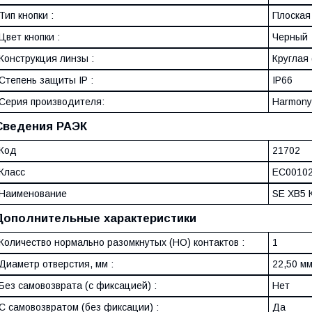
Тип кнопки :
Плоская 
Цвет кнопки :
Черный
Конструкция линзы :
Круглая 
Степень защиты IP :
IP66
Серия производителя:
Harmony
Сведения РАЭК
Код
21702
Класс
EC0010
Наименование
SE XB5 
Дополнительные характеристики
Количество нормально разомкнутых (НО) контактов :
1
Диаметр отверстия, мм :
22,50 м
Без самовозврата (с фиксацией) :
Нет
С самовозвратом (без фиксации) :
Да