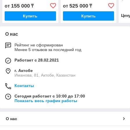
160
155 000
525 000
от
₸
от
₸
Цен
Купить
Купить
О нас
Рейтинг не сформирован
Менее 5 отзывов за последний год
Работает с 28.02.2021
г. Актобе
Иманова, 81, Актобе, Казахстан
Контакты
Сегодня работает с 10:00 до 17:00
Показать весь график работы
О нас