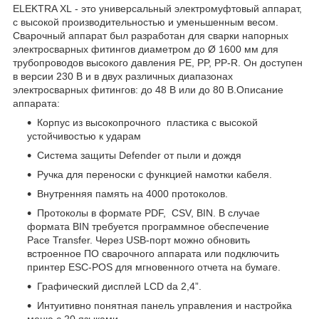
ELEKTRA XL - это универсальный электромуфтовый аппарат,
с высокой производительностью и уменьшенным весом.
Сварочный аппарат был разработан для сварки напорных
электросварных фитингов диаметром до Ø 1600 мм для
трубопроводов высокого давления PE, PP, PP-R. Он доступен
в версии 230 В и в двух различных диапазонах
электросварных фитингов: до 48 В или до 80 В.Описание
аппарата:
Корпус из высокопрочного пластика с высокой
устойчивостью к ударам
Система защиты Defender от пыли и дождя
Ручка для переноски с функцией намотки кабеля.
Внутренняя память на 4000 протоколов.
Протоколы в формате PDF, CSV, BIN. В случае
формата BIN требуется программное обеспечение
Pace Transfer. Через USB-порт можно обновить
встроенное ПО сварочного аппарата или подключить
принтер ESC-POS для мгновенного отчета на бумаге.
Графический дисплей LCD da 2,4”.
Интуитивно понятная панель управления и настройка
меню с 20 языками.