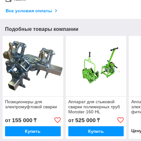
Все условия оплаты
Подобные товары компании
Позиционеры для
Аппарат для стыковой
Аппа
электромуфтовой сварки
сварки полимерных труб
элек
Monster 160 HL
фити
160
155 000
525 000
от
₸
от
₸
Цен
Купить
Купить